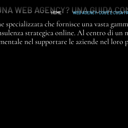
UNA WEB AGENCY? UNA GUIDA C
HOME
WEB AGENCY: COS’È E COSA F
 specializzata che fornisce una vasta gamma
onsulenza strategica online. Al centro di un
entale nel supportare le aziende nel loro pe