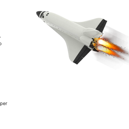
.
o
 per